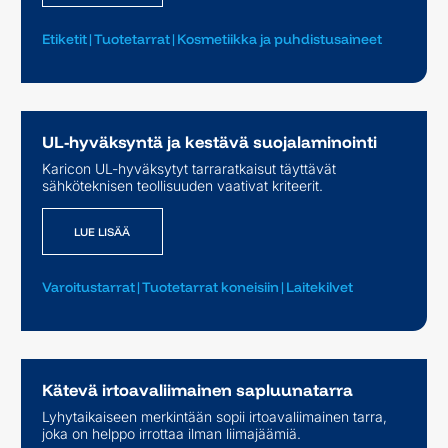
Etiketit
|
Tuotetarrat
|
Kosmetiikka ja puhdistusaineet
UL-hyväksyntä ja kestävä suojalaminointi
Karicon UL-hyväksytyt tarraratkaisut täyttävät
LUE LISÄÄ
sähköteknisen teollisuuden vaativat kriteerit.
LUE LISÄÄ
Varoitustarrat
|
Tuotetarrat koneisiin
|
Laitekilvet
Kätevä irtoavaliimainen sapluunatarra
Lyhytaikaiseen merkintään sopii irtoavaliimainen tarra,
LUE LISÄÄ
joka on helppo irrottaa ilman liimajäämiä.