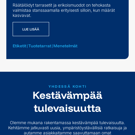
Räätälöidyt tarrasetit ja erikoismuodot on tehokasta
valmistaa stanssaamalla erityisesti silloin, kun määrät
LUE LISÄÄ
kasvavat.
LUE LISÄÄ
Etiketit
|
Tuotetarrat
|
Menetelmät
YHDESSÄ KOHTI
Kestävämpää
tulevaisuutta
Olemme mukana rakentamassa kestävämpää tulevaisuutta.
Kehitämme jatkuvasti uusia, ympäristöystävällisiä ratkaisuja ja
autamme asiakkaitamme saavuttamaan omat