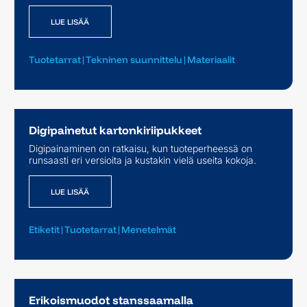
LUE LISÄÄ
Tuotetarrat
|
Tekninen suunnittelu
|
Materiaalit
Digipainetut kartonkiriipukkeet
Digipainaminen on ratkaisu, kun tuoteperheessä on
LUE LISÄÄ
runsaasti eri versioita ja kustakin vielä useita kokoja.
LUE LISÄÄ
Etiketit
|
Tuotetarrat
|
Menetelmät
Erikoismuodot stanssaamalla