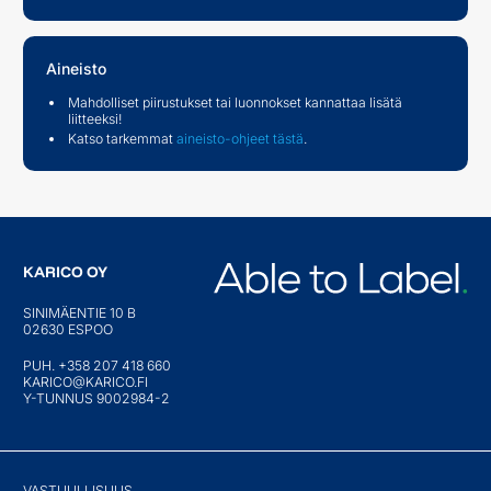
Aineisto
Mahdolliset piirustukset tai luonnokset kannattaa lisätä
liitteeksi!
Katso tarkemmat
aineisto-ohjeet tästä
.
KARICO OY
SINIMÄENTIE 10 B
02630 ESPOO
PUH. +358 207 418 660
KARICO@KARICO.FI
Y-TUNNUS 9002984-2
VASTUULLISUUS