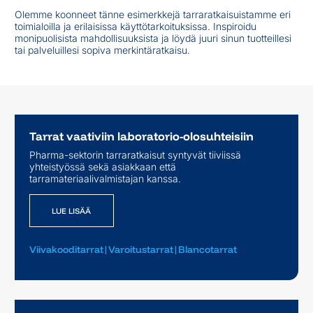
Olemme koonneet tänne esimerkkejä tarraratkaisuistamme eri
toimialoilla ja erilaisissa käyttötarkoituksissa. Inspiroidu
monipuolisista mahdollisuuksista ja löydä juuri sinun tuotteillesi
tai palveluillesi sopiva merkintäratkaisu.
Tarrat vaativiin laboratorio-olosuhteisiin
Pharma-sektorin tarraratkaisut syntyvät tiiviissä
yhteistyössä sekä asiakkaan että
LUE LISÄÄ
tarramateriaalivalmistajan kanssa.
LUE LISÄÄ
Viivakooditarrat
|
Varoitustarrat
|
Blancotarrat