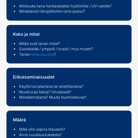
Altistuuko tarra hankaukselle/ liuottimille / UV-valolle?
Minkälaisiin lämpötiloihin tarra joutuu?
Koko ja mitat
Mitkä ovat tarran mitat?
Suorakaide / ympyrä / ovaali / muu muoto?
Tarran
kelaussuunta
?
Erikoisominaisuudet
Käyttö turvatarrana tai sinettitarrana?
Muuttuvaa tietoa? Viivakoodi?
Monikerrostarra? Muuta huomioitavaa?
Määrä
Mikä olisi sopiva tilauserä?
Arvio vuosikulutuksesta?