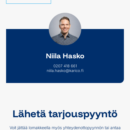
Niila Hasko
0207 418 661
niila.hasko@karico.fi
Lähetä tarjouspyyntö
Voit jättää lomakkeella myös yhteydenottopyynnön tai antaa