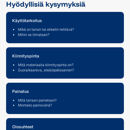
Hyödyllisiä kysymyksiä
Käyttötarkoitus
Mikä on tarran tai etiketin tehtävä?
Mihin se liimataan?
Kiinnityspinta
Mitä materiaalia kiinnityspinta on?
Suora/kaareva, sileä/epätasainen?
Painatus
Mitä tarraan painetaan?
Montako painoväriä?
Olosuhteet