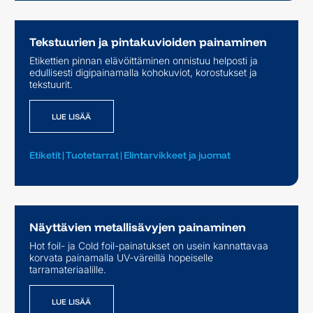
Tekstuurien ja pintakuvioiden painaminen
Etikettien pinnan elävöittäminen onnistuu helposti ja
edullisesti digipainamalla kohokuviot, korostukset ja
LUE LISÄÄ
tekstuurit.
LUE LISÄÄ
Etiketit
|
Tuotetarrat
|
Elintarvikkeet ja juomat
Näyttävien metallisävyjen painaminen
Hot foil- ja Cold foil-painatukset on usein kannattavaa
korvata painamalla UV-väreillä hopeiselle
LUE LISÄÄ
tarramateriaalille.
LUE LISÄÄ