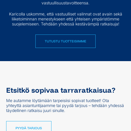
vastuullisuustavoitteensa.
Karicolla uskomme, että vastuulliset valinnat ovat avain sekä
liiketoiminnan menestykseen että yhteisen ympäristömme
suojelemiseen. Tehdään yhdessä kestävämpiä ratkaisuja!
TUTUSTU TUOTTEISIIMME
TUTUSTU TUOTTEISIIMME
Etsitkö sopivaa tarraratkaisua?
Me autamme löytämään tarpeisiisi sopivat tuotteet! Ota
yhteyttä asiantuntijaamme tai pyydä tarjous – tehdään yhdessä
täydellinen ratkaisu juuri sinulle.
PYYDÄ TARJOUS
PYYDÄ TARJOUS