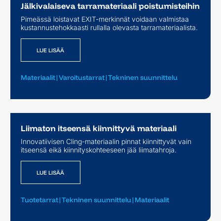
Jälkivalaiseva tarramateriaali poistumisteihin
Pimeässä loistavat EXIT-merkinnät voidaan valmistaa
LUE LISÄÄ
kustannustehokkaasti rullalla olevasta tarramateriaalista.
LUE LISÄÄ
Materiaalit
|
Varoitustarrat
|
Tekninen suunnittelu
Liimaton itseensä kiinnittyvä materiaali
Innovatiivisen Cling-materiaalin pinnat kiinnittyvät vain
LUE LISÄÄ
itseensä eikä kiinnityskohteeseen jää liimatahroja.
LUE LISÄÄ
Tuotetarrat
|
Tekninen suunnittelu
|
Materiaalit