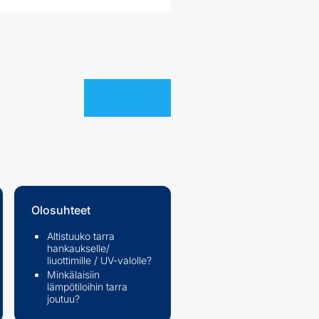
Olosuhteet
Altistuuko tarra
hankaukselle/
liuottimille / UV-valolle?
Minkälaisiin
lämpötiloihin tarra
joutuu?