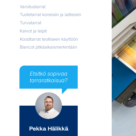
Varoitustarrat
Tuotetarrat koneisiin ja laitteisiin
Turvatarrat
Kalvot ja teipit
Kooditarrat teolliseen käyttöön
Blancot pitkäaikaismerkintään
Etsitkö sopivaa
tarraratkaisua?
Pekka Hälikkä