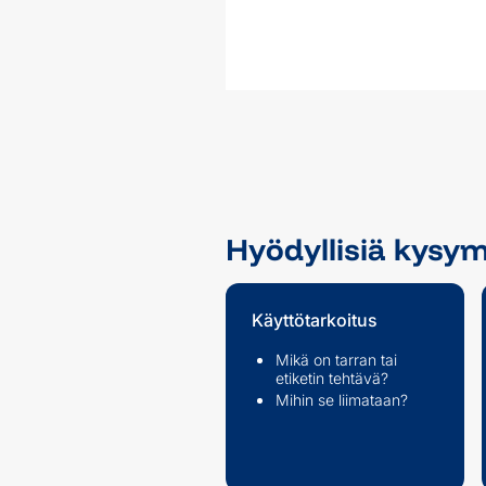
Hyödyllisiä kysy
Käyttötarkoitus
Mikä on tarran tai
etiketin tehtävä?
Mihin se liimataan?