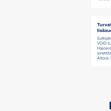
Turva
lisäsu
Sulkijat
VOID-tu
Hajoava
sinettit
Aitous: