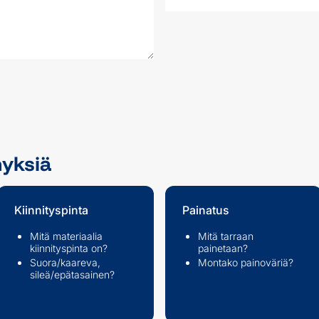
myksiä
Kiinnityspinta
Painatus
Mitä materiaalia
Mitä tarraan
kiinnityspinta on?
painetaan?
Suora/kaareva,
Montako painoväriä?
sileä/epätasainen?