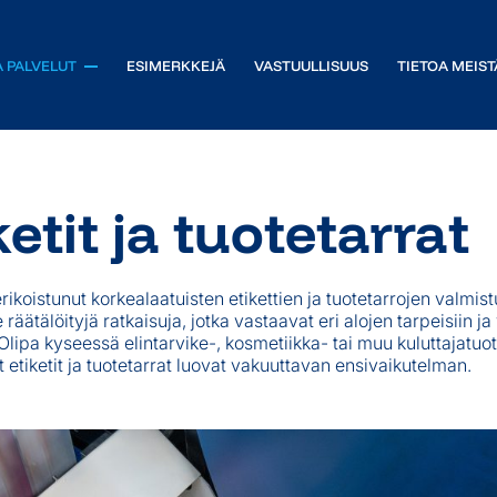
A PALVELUT
ESIMERKKEJÄ
VASTUULLISUUS
TIETOA MEIST
t
Tekninen suunnittelu
ketit ja tuotetarrat
rrat
Painoaineiston käsittely
 koneisiin ja laitteisiin
Protosarjat ja mallipainatukset
at
Tulostuspalvelu
rikoistunut korkealaatuisten etikettien ja tuotetarrojen valmis
eipit
Tuote- ja versiohallinta
äätälöityjä ratkaisuja, jotka vastaavat eri alojen tarpeisiin ja
t teolliseen käyttöön
Sopimuspainopalvelut
Olipa kyseessä elintarvike-, kosmetiikka- tai muu kuluttajatuote
t etiketit ja tuotetarrat luovat vakuuttavan ensivaikutelman.
itkäaikaismerkintään