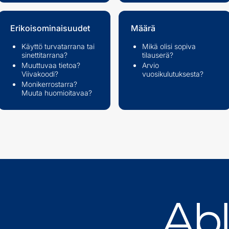
Erikoisominaisuudet
Määrä
Käyttö turvatarrana tai
Mikä olisi sopiva
sinettitarrana?
tilauserä?
Muuttuvaa tietoa?
Arvio
Viivakoodi?
vuosikulutuksesta?
Monikerrostarra?
Muuta huomioitavaa?