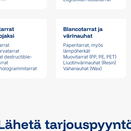
tarrat
Blancotarrat ja
ojaksi
värinauhat
arrat
Paperitarrat, myös
rvatarrat
lämpöherkät
t destructible-
Muovitarrat (PP, PE, PET)
arrat
Liuotinvärinauhat (Resin)
 hologrammitarrat
Vahanauhat (Wax)
Lähetä tarjouspyynt