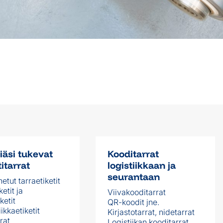
iäsi tukevat
Kooditarrat
titarrat
logistiikkaan ja
seurantaan
etut tarraetiketit
ketit ja
Viivakooditarrat
ketit
QR-koodit jne.
ikkaetiketit
Kirjastotarrat, nidetarrat
rat
Logistiikan kooditarrat