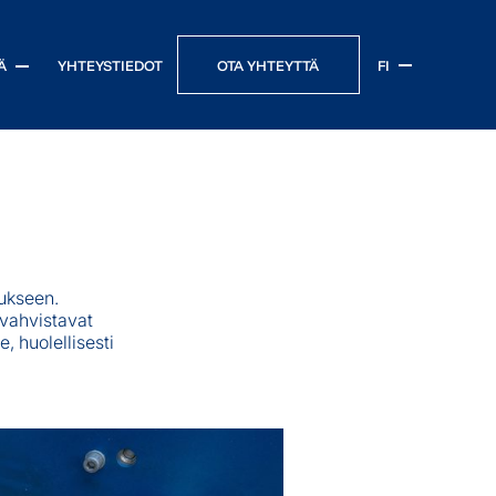
OTA YHTEYTTÄ
FI
Ä
YHTEYSTIEDOT
Sähkölaitteiden ja koneiden tarramerkinnät
Kosmetiikka, puhdistusaineet ja kemikaalit
Elintarvikkeet, juomat ja luontaistuotteet
Kaupan ja logistiikan ala
tukseen.
Julkinen sektori
 vahvistavat
, huolellisesti