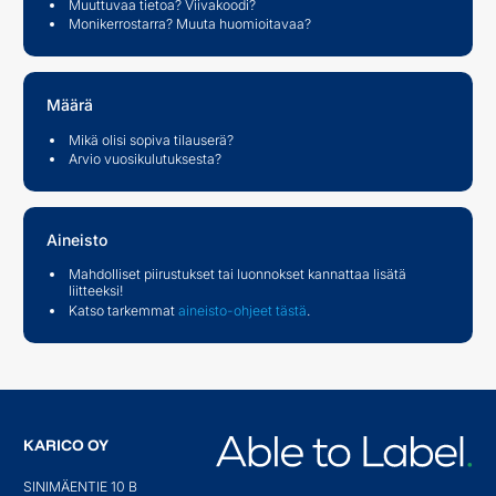
Muuttuvaa tietoa? Viivakoodi?
Monikerrostarra? Muuta huomioitavaa?
Määrä
Mikä olisi sopiva tilauserä?
Arvio vuosikulutuksesta?
Aineisto
Mahdolliset piirustukset tai luonnokset kannattaa lisätä
liitteeksi!
Katso tarkemmat
aineisto-ohjeet tästä
.
KARICO OY
SINIMÄENTIE 10 B