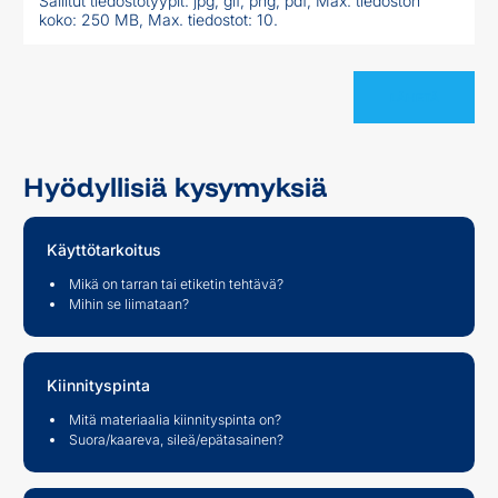
Sallitut tiedostotyypit: jpg, gif, png, pdf, Max. tiedoston
koko: 250 MB, Max. tiedostot: 10.
Hyödyllisiä kysymyksiä
Käyttötarkoitus
Mikä on tarran tai etiketin tehtävä?
Mihin se liimataan?
Kiinnityspinta
Mitä materiaalia kiinnityspinta on?
Suora/kaareva, sileä/epätasainen?