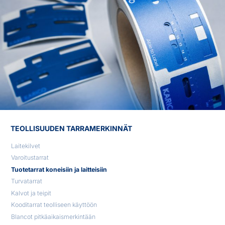
TEOLLISUUDEN TARRAMERKINNÄT
Laitekilvet
Varoitustarrat
Tuotetarrat koneisiin ja laitteisiin
Turvatarrat
Kalvot ja teipit
Kooditarrat teolliseen käyttöön
Blancot pitkäaikaismerkintään