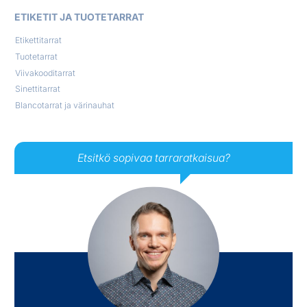
ETIKETIT JA TUOTETARRAT
Etikettitarrat
Tuotetarrat
Viivakooditarrat
Sinettitarrat
Blancotarrat ja värinauhat
Etsitkö sopivaa tarraratkaisua?