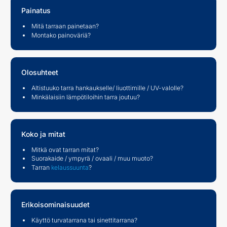
Painatus
Mitä tarraan painetaan?
Montako painoväriä?
Olosuhteet
Altistuuko tarra hankaukselle/ liuottimille / UV-valolle?
Minkälaisiin lämpötiloihin tarra joutuu?
Koko ja mitat
Mitkä ovat tarran mitat?
Suorakaide / ympyrä / ovaali / muu muoto?
Tarran
kelaussuunta
?
Erikoisominaisuudet
Käyttö turvatarrana tai sinettitarrana?