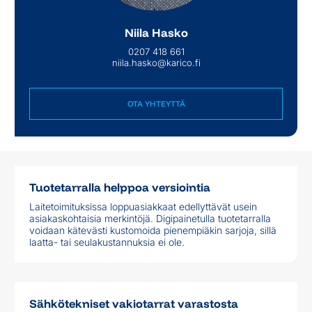
Niila Hasko
0207 418 661
niila.hasko@karico.fi
OTA YHTEYTTÄ
OTA YHTEYTTÄ
Tuotetarralla helppoa versiointia
Laitetoimituksissa loppuasiakkaat edellyttävät usein
asiakaskohtaisia merkintöjä. Digipainetulla tuotetarralla
voidaan kätevästi kustomoida pienempiäkin sarjoja, sillä
laatta- tai seulakustannuksia ei ole.
Sähkötekniset vakiotarrat varastosta