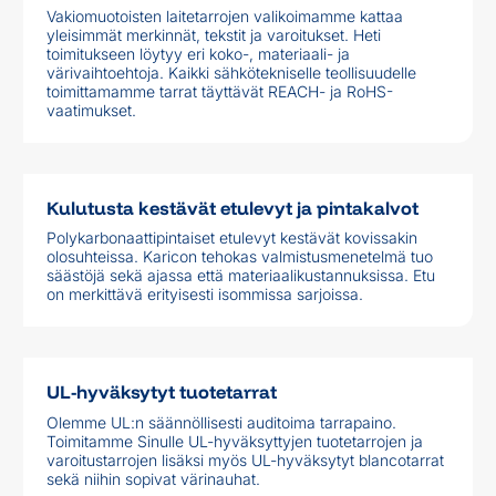
Vakiomuotoisten laitetarrojen valikoimamme kattaa
yleisimmät merkinnät, tekstit ja varoitukset. Heti
toimitukseen löytyy eri koko-, materiaali- ja
värivaihtoehtoja. Kaikki sähkötekniselle teollisuudelle
toimittamamme tarrat täyttävät REACH- ja RoHS-
vaatimukset.
Kulutusta kestävät etulevyt ja pintakalvot
Polykarbonaattipintaiset etulevyt kestävät kovissakin
olosuhteissa. Karicon tehokas valmistusmenetelmä tuo
säästöjä sekä ajassa että materiaalikustannuksissa. Etu
on merkittävä erityisesti isommissa sarjoissa.
UL-hyväksytyt tuotetarrat
Olemme UL:n säännöllisesti auditoima tarrapaino.
Toimitamme Sinulle UL-hyväksyttyjen tuotetarrojen ja
varoitustarrojen lisäksi myös UL-hyväksytyt blancotarrat
sekä niihin sopivat värinauhat.