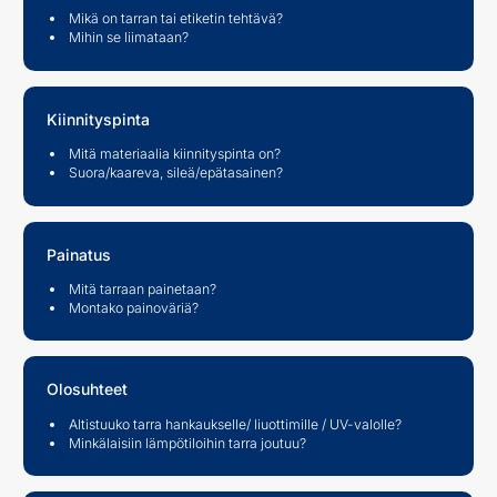
Mikä on tarran tai etiketin tehtävä?
Mihin se liimataan?
Kiinnityspinta
Mitä materiaalia kiinnityspinta on?
Suora/kaareva, sileä/epätasainen?
Painatus
Mitä tarraan painetaan?
Montako painoväriä?
Olosuhteet
Altistuuko tarra hankaukselle/ liuottimille / UV-valolle?
Minkälaisiin lämpötiloihin tarra joutuu?