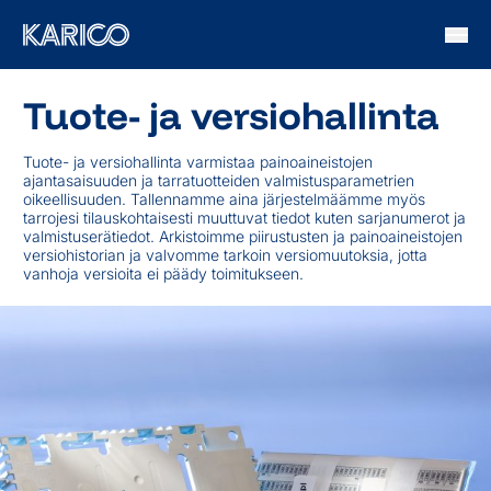
Siirry sisältöön
Tuote- ja versiohallinta
Tuote- ja versiohallinta varmistaa painoaineistojen
ajantasaisuuden ja tarratuotteiden valmistusparametrien
oikeellisuuden. Tallennamme aina järjestelmäämme myös
tarrojesi tilauskohtaisesti muuttuvat tiedot kuten sarjanumerot ja
valmistuserätiedot. Arkistoimme piirustusten ja painoaineistojen
versiohistorian ja valvomme tarkoin versiomuutoksia, jotta
vanhoja versioita ei päädy toimitukseen.