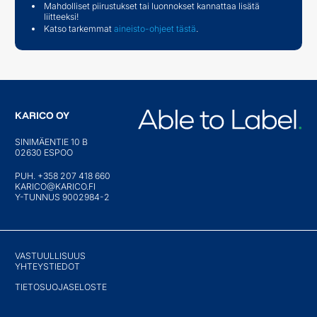
Mahdolliset piirustukset tai luonnokset kannattaa lisätä
liitteeksi!
Katso tarkemmat
aineisto-ohjeet tästä
.
KARICO OY
SINIMÄENTIE 10 B
02630 ESPOO
PUH. +358 207 418 660
KARICO@KARICO.FI
Y-TUNNUS 9002984-2
VASTUULLISUUS
YHTEYSTIEDOT
TIETOSUOJASELOSTE