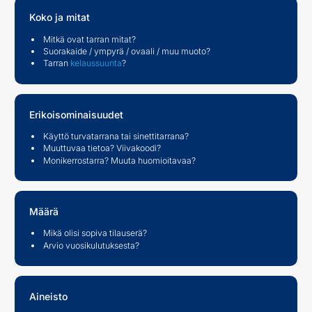
Koko ja mitat
Mitkä ovat tarran mitat?
Suorakaide / ympyrä / ovaali / muu muoto?
Tarran
kelaussuunta
?
Erikoisominaisuudet
Käyttö turvatarrana tai sinettitarrana?
Muuttuvaa tietoa? Viivakoodi?
Monikerrostarra? Muuta huomioitavaa?
Määrä
Mikä olisi sopiva tilauserä?
Arvio vuosikulutuksesta?
Aineisto