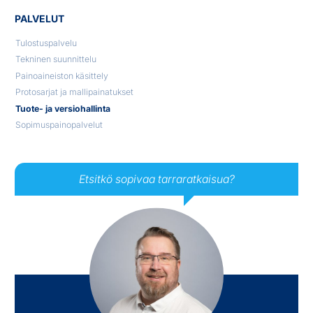
PALVELUT
Tulostuspalvelu
Tekninen suunnittelu
Painoaineiston käsittely
Protosarjat ja mallipainatukset
Tuote- ja versiohallinta
Sopimuspainopalvelut
Etsitkö sopivaa tarraratkaisua?