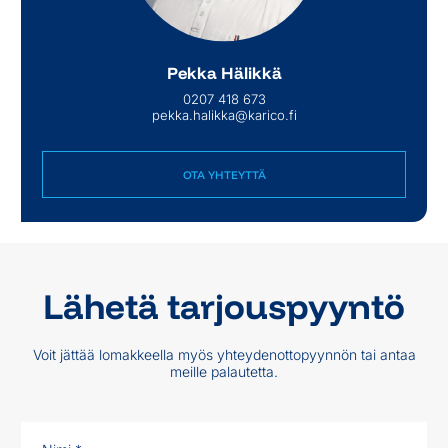
Pekka Hälikkä
0207 418 673
pekka.halikka@karico.fi
OTA YHTEYTTÄ
OTA YHTEYTTÄ
Lähetä tarjouspyyntö
Voit jättää lomakkeella myös yhteydenottopyynnön tai antaa
meille palautetta.