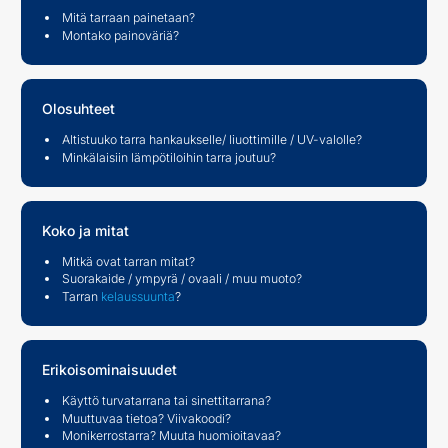
Mitä tarraan painetaan?
Montako painoväriä?
Olosuhteet
Altistuuko tarra hankaukselle/ liuottimille / UV-valolle?
Minkälaisiin lämpötiloihin tarra joutuu?
Koko ja mitat
Mitkä ovat tarran mitat?
Suorakaide / ympyrä / ovaali / muu muoto?
Tarran
kelaussuunta
?
Erikoisominaisuudet
Käyttö turvatarrana tai sinettitarrana?
Muuttuvaa tietoa? Viivakoodi?
Monikerrostarra? Muuta huomioitavaa?