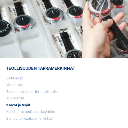
TEOLLISUUDEN TARRAMERKINNÄT
Laitekilvet
Varoitustarrat
Tuotetarrat koneisiin ja laitteisiin
Turvatarrat
Kalvot ja teipit
Kooditarrat teolliseen käyttöön
Blancot pitkäaikaismerkintään