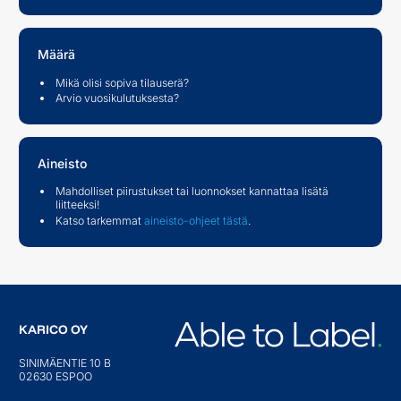
Määrä
Mikä olisi sopiva tilauserä?
Arvio vuosikulutuksesta?
Aineisto
Mahdolliset piirustukset tai luonnokset kannattaa lisätä
liitteeksi!
Katso tarkemmat
aineisto-ohjeet tästä
.
KARICO OY
SINIMÄENTIE 10 B
02630 ESPOO