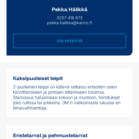
Pekka Hälikkä
0207 418 673
pekka.halikka@karico.fi
OTA YHTEYTTÄ
OTA YHTEYTTÄ
Kaksipuoleiset teipit
2-puoleinen teippi on kätevä ratkaisu erilaisten osien
kiinnittämiseen ja pintojen liittämiseen toisiinsa.
Stanssaus haluamaasi kokoon ja muotoon, toimitukset
joko rullissa tai arkkeina. 3M:n valikoimasta lukuisia eri
liimavaihtoehtoja.
Eristetarrat ja pehmustetarrat