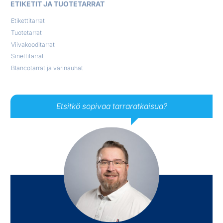
ETIKETIT JA TUOTETARRAT
Etikettitarrat
Tuotetarrat
Viivakooditarrat
Sinettitarrat
Blancotarrat ja värinauhat
Etsitkö sopivaa tarraratkaisua?