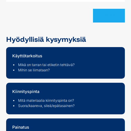
Hyödyllisiä kysymyksiä
Käyttötarkoitus
Mikä on tarran tai etiketin tehtävä?
Mihin se liimataan?
Kiinnityspinta
Mitä materiaalia kiinnityspinta on?
Suora/kaareva, sileä/epätasainen?
Painatus