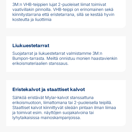
3M:n VHB-teippien lujat 2-puoleiset liimat toimivat
vaativillakin pinnoilla. VHB-teippi on erinomainen sekä
kiinnitystarrana että eristetarrana, sillä se kestää hyvin
kosteutta ja liuottimia
Liukuestetarrat
Suojatarrat ja liukuestetarrat valmistamme 3M:n
Bumpon-tarrasta. Meiltä onnistuu monien haastavienkin
erikoismateriaalien stanssaus.
Eristekalvot ja staattiset kalvot
Sähköä eristävät Mylar-kalvot stanssattuna
erikoismuotoon, liimattomana tai 2-puoleisella teipillä.
Staattiset kalvot kiinnittyvät sileään pintaan ilman liimaa
ja toimivat esim. näyttöjen suojakalvoina tai
lyhytaikaisissa mainoskampanjoissa.