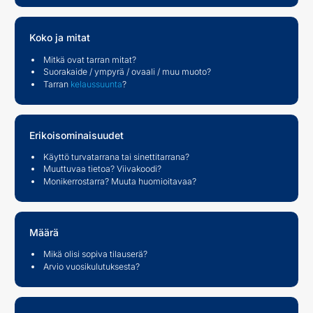
Koko ja mitat
Mitkä ovat tarran mitat?
Suorakaide / ympyrä / ovaali / muu muoto?
Tarran
kelaussuunta
?
Erikoisominaisuudet
Käyttö turvatarrana tai sinettitarrana?
Muuttuvaa tietoa? Viivakoodi?
Monikerrostarra? Muuta huomioitavaa?
Määrä
Mikä olisi sopiva tilauserä?
Arvio vuosikulutuksesta?