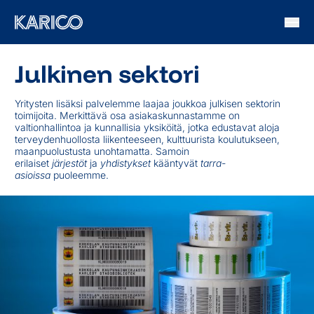
Siirry sisältöön
Julkinen sektori
Yritysten lisäksi palvelemme laajaa joukkoa julkisen sektorin
toimijoita. Merkittävä osa asiakaskunnastamme on
valtionhallintoa ja kunnallisia yksiköitä, jotka edustavat aloja
terveydenhuollosta liikenteeseen, kulttuurista koulutukseen,
maanpuolustusta unohtamatta. Samoin
erilaiset
järjestöt
ja
yhdistykset
kääntyvät
tarra-
asioissa
puoleemme.