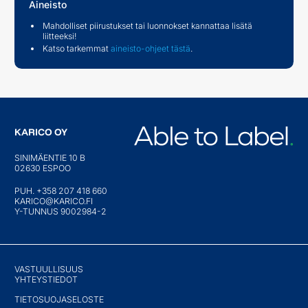
Aineisto
Mahdolliset piirustukset tai luonnokset kannattaa lisätä
liitteeksi!
Katso tarkemmat
aineisto-ohjeet tästä
.
KARICO OY
SINIMÄENTIE 10 B
02630 ESPOO
PUH. +358 207 418 660
KARICO@KARICO.FI
Y-TUNNUS 9002984-2
VASTUULLISUUS
YHTEYSTIEDOT
TIETOSUOJASELOSTE