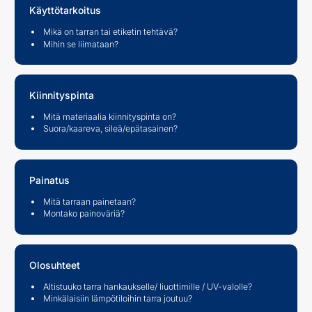
Käyttötarkoitus
Mikä on tarran tai etiketin tehtävä?
Mihin se liimataan?
Kiinnityspinta
Mitä materiaalia kiinnityspinta on?
Suora/kaareva, sileä/epätasainen?
Painatus
Mitä tarraan painetaan?
Montako painoväriä?
Olosuhteet
Altistuuko tarra hankaukselle/ liuottimille / UV-valolle?
Minkälaisiin lämpötiloihin tarra joutuu?