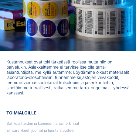
Kustannukset ovat toki tärkeässä roolissa mutta niin on
palvelukin. Asiakkaittemme ei tarvitse itse olla tarra-
asiantuntijoita, me kyllä autamme: Löydämme oikeat materiaalit
laboratorio-olosuhteisiin, tunnemme kirjastojen viivakoodit,
teemme voimassaolotarrat kulkulupiin ja jäsenkortteihin,
sinetöimme turvallisesti, ratkaisemme tarra-ongelmat – yhdessä
kanssasi.
TOIMIALOILLE
Sähkölaitteiden ja koneiden tarramerkinnät
Elintarvikkeet, juomat ja luontaistuotteet