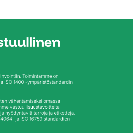
astuullinen
vinvointiin. Toimintamme on
n ja ISO 1400 -ympäristöstandardin
sten vähentämiseksi omassa
e vastuullisuustavoitteita
a hyödyntäviä tarroja ja etikettejä.
14064- ja ISO 16759 standardien