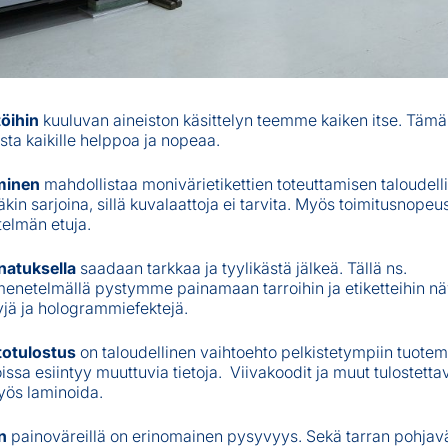
öihin
kuuluvan aineiston käsittelyn teemme kaiken itse. Tämä
sta kaikille helppoa ja nopeaa.
minen
mahdollistaa monivärietikettien toteuttamisen taloudelli
in sarjoina, sillä kuvalaattoja ei tarvita. Myös toimitusnopeu
elmän etuja.
atuksella
saadaan tarkkaa ja tyylikästä jälkeä. Tällä ns.
menetelmällä pystymme painamaan tarroihin ja etiketteihin nä
yjä ja hologrammiefektejä.
totulostus
on taloudellinen vaihtoehto pelkistetympiin tuoteme
joissa esiintyy muuttuvia tietoja. Viivakoodit ja muut tulostettav
ös laminoida.
n
painoväreillä on erinomainen pysyvyys. Sekä tarran pohjavä