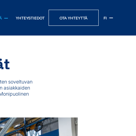
OTA YHTEYTTÄ
FI
Ä
YHTEYSTIEDOT
Sähkölaitteiden ja koneiden tarramerkinnät
ät
Kosmetiikka, puhdistusaineet ja kemikaalit
Elintarvikkeet, juomat ja luontaistuotteet
Kaupan ja logistiikan ala
ten soveltuvan
Julkinen sektori
in asiakkaiden
 Monipuolinen