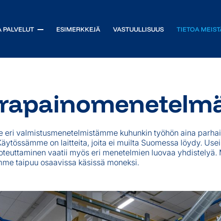
A PALVELUT
ESIMERKKEJÄ
VASTUULLISUUS
TIETOA MEIST
t
Tekninen suunnittelu
rrapainomenetelm
rrat
Painoaineiston käsittely
 koneisiin ja laitteisiin
Protosarjat ja mallipainatukset
at
Tulostuspalvelu
 eri valmistusmenetelmistämme kuhunkin työhön aina parhai
eipit
Tuote- ja versiohallinta
 Käytössämme on laitteita, joita ei muilta Suomessa löydy. Use
t teolliseen käyttöön
Sopimuspainopalvelut
toteuttaminen vaatii myös eri menetelmien luovaa yhdistelyä.
mme taipuu osaavissa käsissä moneksi.
itkäaikaismerkintään