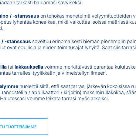
aadaan tarkasti haluamasi sävyiseksi.
aino / -stanssaus
on tehokas menetelmä volyymituotteiden v
opeus lyhentää koneaikaa, mikä vaikuttaa isoissa määrissä ku
i.
 / -stanssaus
soveltuu erinomaisesti hieman pienempiin pain
ut ovat edullisia ja niiden toimitusajat lyhyitä. Saat siis tarra
lla
tai
lakkauksella
voimme merkittävästi parantaa kulutuske
antaa tarrallesi tyylikkään ja viimeistellyn ilmeen.
ttelymme
huolehtii siitä, että saat tarrasi järkevän kokoisissa ru
i (annostelija / applikaattori / kirjoitin) maksimirullakokoa, sääs
 Halutessasi voimme leikata tarrasi myös arkeiksi.
TU TUOTTEISIIMME
TU TUOTTEISIIMME