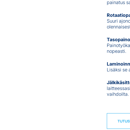
painatus s
Rotaatiop
Suuri ajon
olennaisest
Tasopaino
Painotyökal
nopeasti.
Laminoinni
Lisäksi se 
Jälkikäsi
laitteessas
vaihdoilta.
TUTUS
TUTUS