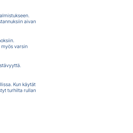
almistukseen.
stannuksiin aivan
oksiin.
si myös varsin
stävyyttä.
llissa. Kun käytät
tyt turhilta rullan