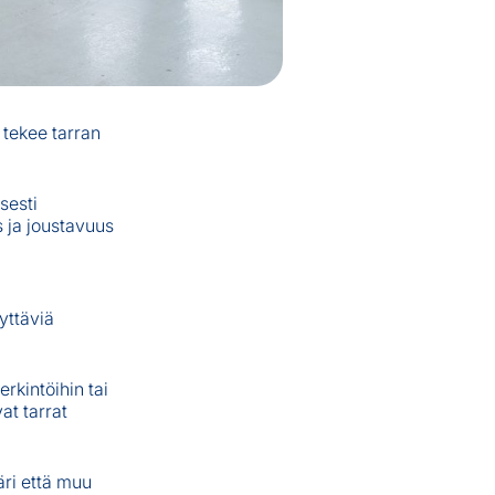
 tekee tarran
sesti
s ja joustavuus
yttäviä
rkintöihin tai
at tarrat
ri että muu