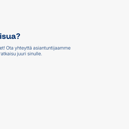
aisua?
et! Ota yhteyttä asiantuntijaamme
tkaisu juuri sinulle.