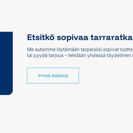
Etsitkö sopivaa tarraratk
Me autamme löytämään tarpeisiisi sopivat tuotte
tai pyydä tarjous – tehdään yhdessä täydellinen ra
PYYDÄ TARJOUS
PYYDÄ TARJOUS