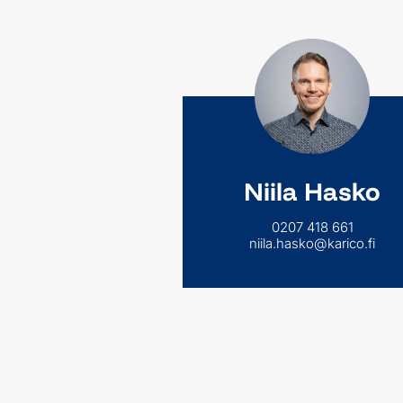
Niila Hasko
0207 418 661
niila.hasko@karico.fi