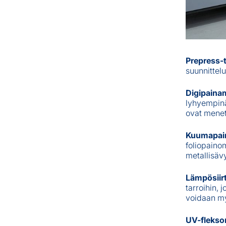
Prepress-t
suunnittelu
Digipaina
lyhyempinäk
ovat menet
Kuumapain
foliopaino
metallisäv
Lämpösiir
tarroihin, 
voidaan my
UV-flekso