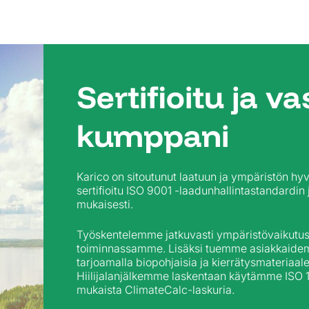
Sertifioitu ja v
kumppani
Karico on sitoutunut laatuun ja ympäristön hy
sertifioitu ISO 9001 -laadunhallintastandardi
mukaisesti.
Työskentelemme jatkuvasti ympäristövaikutu
toiminnassamme. Lisäksi tuemme asiakkaidemm
tarjoamalla biopohjaisia ja kierrätysmateriaalej
Hiilijalanjälkemme laskentaan käytämme ISO 
mukaista ClimateCalc-laskuria.